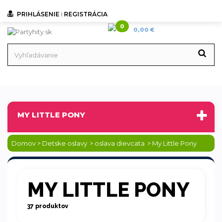
PRIHLÁSENIE
I
REGISTRÁCIA
0
0,00 €
MY LITTLE PONY
Domov
>
Detske oslavy
>
oslava dievcata
>
My Little Pony
MY LITTLE PONY
37 produktov