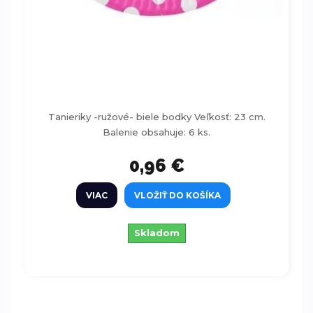
Tanieriky -ružové- biele bodky 23 cm - 6
ks
Tanieriky -ružové- biele bodky Veľkosť: 23 cm.
Balenie obsahuje: 6 ks.
0,96 €
VIAC
VLOŽIŤ DO KOŠÍKA
Skladom