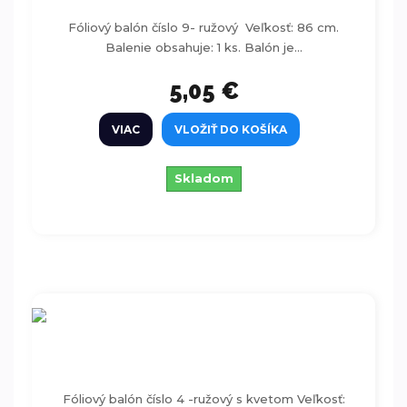
Fóliový balón číslo 9- ružový Veľkosť: 86 cm.
Balenie obsahuje: 1 ks. Balón je...
5,05 €
VIAC
VLOŽIŤ DO KOŠÍKA
Skladom
Fóliový balón číslo 4 -ružový s kvetom
47cm
Fóliový balón číslo 4 -ružový s kvetom Veľkosť: