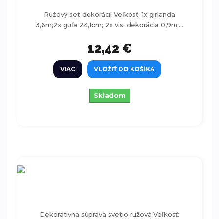
Ružový set dekorácií Veľkosť: 1x girlanda
3,6m;2x guľa 24,1cm; 2x vis. dekorácia 0,9m;...
12,42 €
VIAC
VLOŽIŤ DO KOŠÍKA
Skladom
Dekoratívna súprava ružová 18ks
Dekoratívna súprava svetlo ružová Veľkosť: