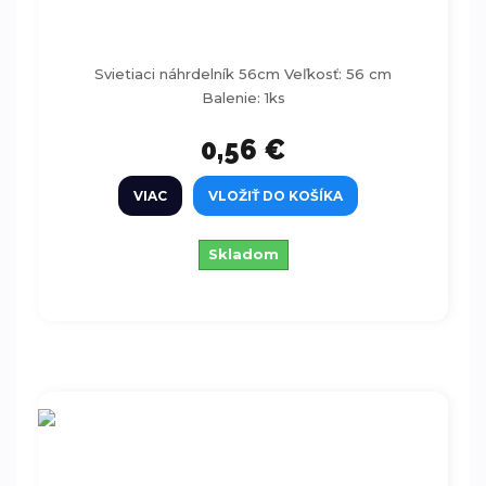
Svietiaci náhrdelník ružový 56 cm
Svietiaci náhrdelník 56cm Veľkosť: 56 cm
Balenie: 1ks
0,56 €
VIAC
VLOŽIŤ DO KOŠÍKA
Skladom
Ružový set dekorácií 9ks