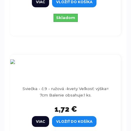
VIAC
VLOŽIŤ DO KOŠÍKA
Skladom
Sviečka - číslo 9 - ružová -kvety
Sviečka - č.9 - ružová -kvety Veľkosť: výška=
7cm Balenie obsahuje:1 ks.
1,72 €
VIAC
VLOŽIŤ DO KOŠÍKA