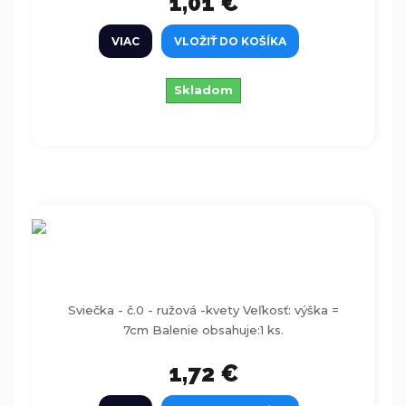
1,01 €
VIAC
VLOŽIŤ DO KOŠÍKA
Skladom
Sviečka - číslo 0 - ružová -kvety
Sviečka - č.0 - ružová -kvety Veľkosť: výška =
7cm Balenie obsahuje:1 ks.
1,72 €