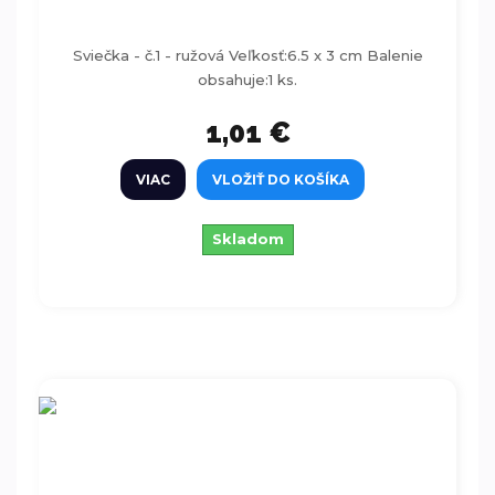
Sviečka - č.1 - ružová Veľkosť:6.5 x 3 cm Balenie
obsahuje:1 ks.
1,01 €
VIAC
VLOŽIŤ DO KOŠÍKA
Skladom
Sviečka - číslo 3 - ružová 6,5cm