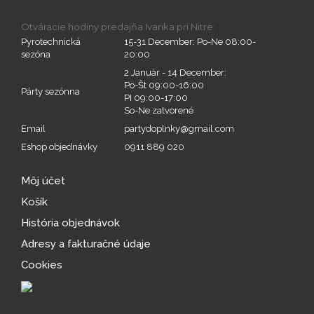
Otváracie hodiny predajňa Ivanka pri Nitre:
Pyrotechnická
15-31 December: Po-Ne 08:00-
sezóna
20:00
2 Január - 14 December:
Po-Št 09:00-16:00
Párty sezónna
PI 09:00-17:00
So-Ne zatvorené
Email
partydoplnky@gmail.com
Eshop objednávky
0911 889 020
Môj účet
Košík
História objednávok
Adresy a fakturačné údaje
Cookies