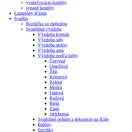
vystreľovacie konfety
sypané konfety
Lampióny šťastia
Svadba
Rozlúčka so slobodou
Svadobná výzdoba
Výzdoba kostola
Výzdoba sály
Výzdoba stolov
Výzdoba auta
Výzdoba podľa farby
Červená
Oranžová
Žltá
Krémová
Zelená
Modrá
Fialová
Ružová
Biela
Zlatá
Strieborná
Svadobné poháre a dekorácie na fľaše
Balóny
Servítky