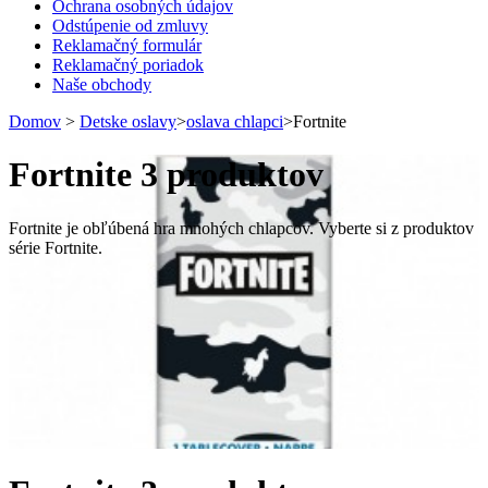
Ochrana osobných údajov
Odstúpenie od zmluvy
Reklamačný formulár
Reklamačný poriadok
Naše obchody
Domov
>
Detske oslavy
>
oslava chlapci
>
Fortnite
Fortnite
3 produktov
Fortnite je obľúbená hra mnohých chlapcov. Vyberte si z produktov
série Fortnite.