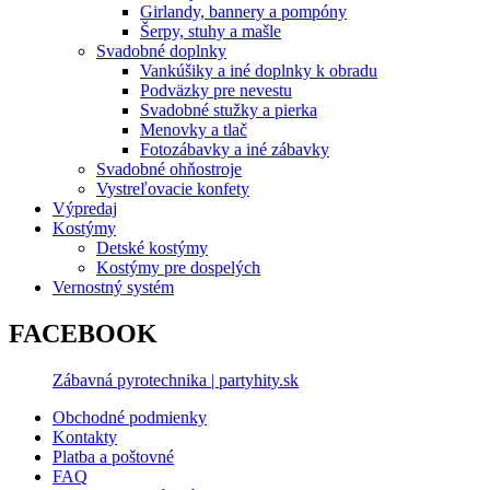
Girlandy, bannery a pompóny
Šerpy, stuhy a mašle
Svadobné doplnky
Vankúšiky a iné doplnky k obradu
Podväzky pre nevestu
Svadobné stužky a pierka
Menovky a tlač
Fotozábavky a iné zábavky
Svadobné ohňostroje
Vystreľovacie konfety
Výpredaj
Kostýmy
Detské kostýmy
Kostýmy pre dospelých
Vernostný systém
FACEBOOK
Zábavná pyrotechnika | partyhity.sk
Obchodné podmienky
Kontakty
Platba a poštovné
FAQ