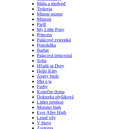
Máša a medveď
Trolovia
Minnie mouse
Mimoni
Paríž
My Little Pony
Princess
Palácové zvieratká
Popoluška
Barbie
Palacová princezná
Sofia
Hľadá sa Dory
Hello Kitty
Angry birds
Mia a ja
Furby
Konečne doma
Doktorka plyšáková
Littles petshop
Monster high
Ever After High
Lesné víly
V hlave
Zootopia