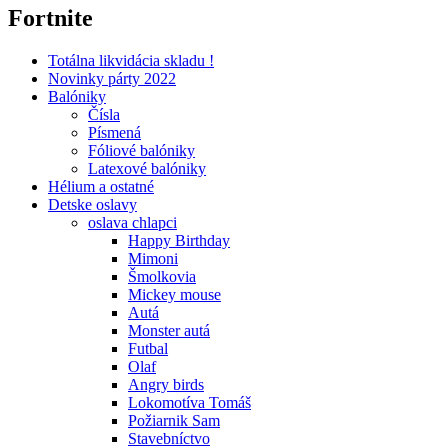
Fortnite
Totálna likvidácia skladu !
Novinky párty 2022
Balóniky
Čísla
Písmená
Fóliové balóniky
Latexové balóniky
Hélium a ostatné
Detske oslavy
oslava chlapci
Happy Birthday
Mimoni
Šmolkovia
Mickey mouse
Autá
Monster autá
Futbal
Olaf
Angry birds
Lokomotíva Tomáš
Požiarnik Sam
Stavebníctvo