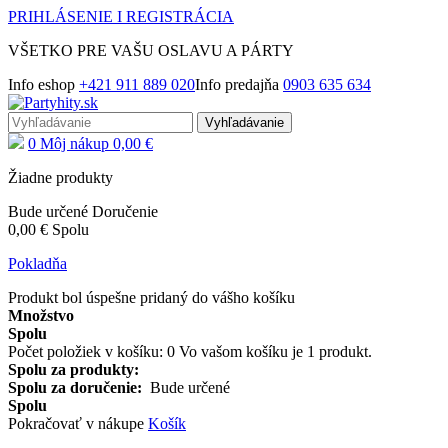
PRIHLÁSENIE
I
REGISTRÁCIA
VŠETKO PRE VAŠU OSLAVU A PÁRTY
Info eshop
+421 911 889 020
Info predajňa
0903 635 634
Vyhľadávanie
0
Môj nákup
0,00 €
Žiadne produkty
Bude určené
Doručenie
0,00 €
Spolu
Pokladňa
Produkt bol úspešne pridaný do vášho košíku
Množstvo
Spolu
Počet položiek v košíku:
0
Vo vašom košíku je 1 produkt.
Spolu za produkty:
Spolu za doručenie:
Bude určené
Spolu
Pokračovať v nákupe
Košík