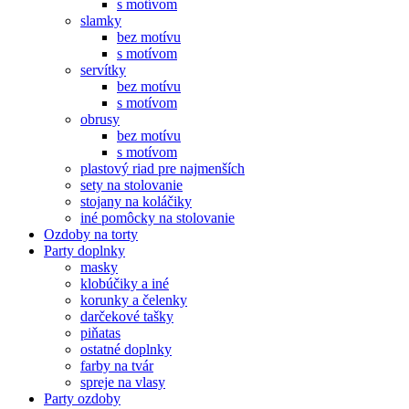
s motívom
slamky
bez motívu
s motívom
servítky
bez motívu
s motívom
obrusy
bez motívu
s motívom
plastový riad pre najmenších
sety na stolovanie
stojany na koláčiky
iné pomôcky na stolovanie
Ozdoby na torty
Party doplnky
masky
klobúčiky a iné
korunky a čelenky
darčekové tašky
piňatas
ostatné doplnky
farby na tvár
spreje na vlasy
Party ozdoby