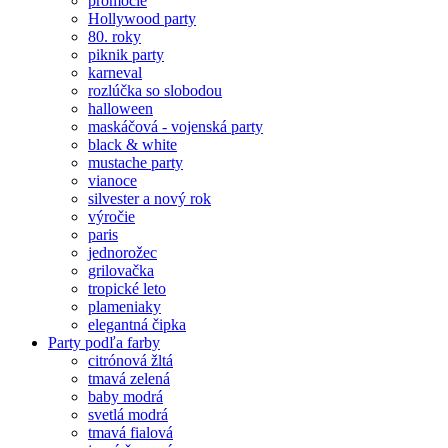
promócie
Hollywood party
80. roky
piknik party
karneval
rozlúčka so slobodou
halloween
maskáčová - vojenská party
black & white
mustache party
vianoce
silvester a nový rok
výročie
paris
jednorožec
grilovačka
tropické leto
plameniaky
elegantná čipka
Party podľa farby
citrónová žltá
tmavá zelená
baby modrá
svetlá modrá
tmavá fialová