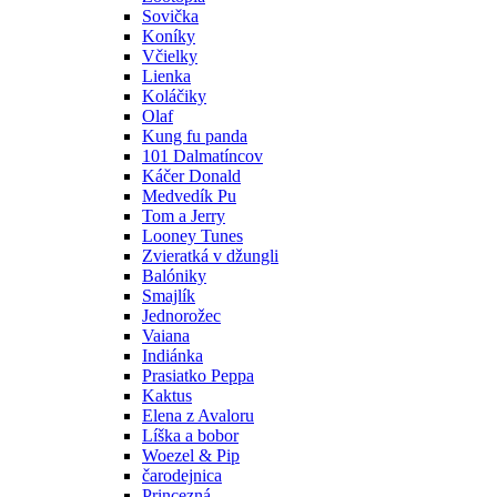
Sovička
Koníky
Včielky
Lienka
Koláčiky
Olaf
Kung fu panda
101 Dalmatíncov
Káčer Donald
Medvedík Pu
Tom a Jerry
Looney Tunes
Zvieratká v džungli
Balóniky
Smajlík
Jednorožec
Vaiana
Indiánka
Prasiatko Peppa
Kaktus
Elena z Avaloru
Líška a bobor
Woezel & Pip
čarodejnica
Princezná