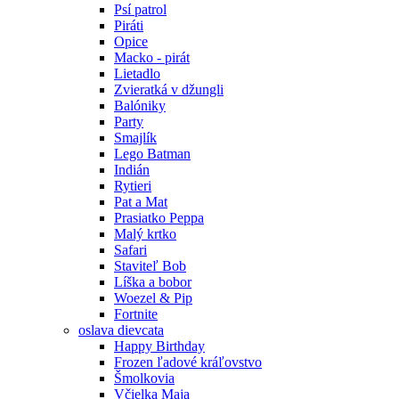
Psí patrol
Piráti
Opice
Macko - pirát
Lietadlo
Zvieratká v džungli
Balóniky
Party
Smajlík
Lego Batman
Indián
Rytieri
Pat a Mat
Prasiatko Peppa
Malý krtko
Safari
Staviteľ Bob
Líška a bobor
Woezel & Pip
Fortnite
oslava dievcata
Happy Birthday
Frozen ľadové kráľovstvo
Šmolkovia
Včielka Maja