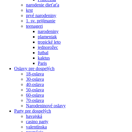
narodenie dieťaťa
krst
prvé narodeniny
1. sv. prijímanie
teenageri
narodeniny
plameniak
tropické leto
jednorožec
futbal
kaktus
Paris
Oslavy pre dospelých
18-oslava
30-oslava
40-oslava
50-oslava
60-oslava
70-oslava
Narodeninové oslavy
Party pre dospelých
havajská
casino party
valentínska