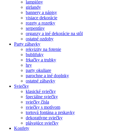
lampióny
girlandy
bannery a nápisy
visiace dekorácie
rozety a rozetky
serpentíny
organzy a iné dekorácie na stôl
ostatné ozdoby
Party zábavky
rekvizity na fotenie
bublifuky
frkačky a trubky
hry
party okuliare
parochne a iné doplnky
ostatné zábavky
Sviečky
klasické sviečky
špeciálne sviečky
sviečky čísla
sviečky s motívom
tortová fontána a prskavky
dekoratívne sviečky
plávajúce sviečky
Konfety