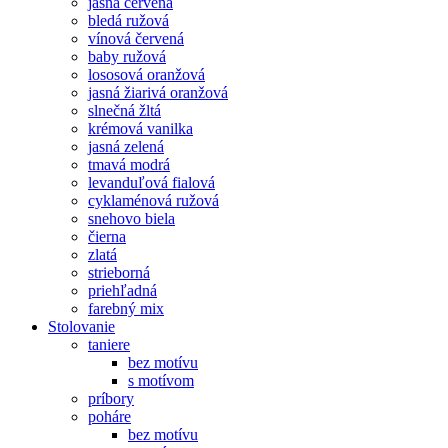
jasná červená
bledá ružová
vínová červená
baby ružová
lososová oranžová
jasná žiarivá oranžová
slnečná žltá
krémová vanilka
jasná zelená
tmavá modrá
levanduľová fialová
cyklaménová ružová
snehovo biela
čierna
zlatá
strieborná
priehľadná
farebný mix
Stolovanie
taniere
bez motívu
s motívom
príbory
poháre
bez motívu