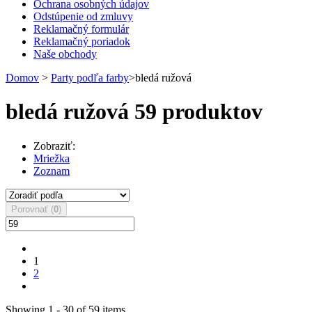
Ochrana osobných údajov
Odstúpenie od zmluvy
Reklamačný formulár
Reklamačný poriadok
Naše obchody
Domov
>
Party podľa farby
>
bledá ružová
bledá ružová
59 produktov
Zobraziť:
Mriežka
Zoznam
Porovnať (
0
)
1
2
Showing 1 - 30 of 59 items