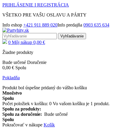
PRIHLÁSENIE
I
REGISTRÁCIA
VŠETKO PRE VAŠU OSLAVU A PÁRTY
Info eshop
+421 911 889 020
Info predajňa
0903 635 634
Vyhľadávanie
0
Môj nákup
0,00 €
Žiadne produkty
Bude určené
Doručenie
0,00 €
Spolu
Pokladňa
Produkt bol úspešne pridaný do vášho košíku
Množstvo
Spolu
Počet položiek v košíku:
0
Vo vašom košíku je 1 produkt.
Spolu za produkty:
Spolu za doručenie:
Bude určené
Spolu
Pokračovať v nákupe
Košík