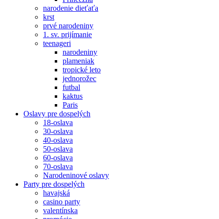
narodenie dieťaťa
krst
prvé narodeniny
1. sv. prijímanie
teenageri
narodeniny
plameniak
tropické leto
jednorožec
futbal
kaktus
Paris
Oslavy pre dospelých
18-oslava
30-oslava
40-oslava
50-oslava
60-oslava
70-oslava
Narodeninové oslavy
Party pre dospelých
havajská
casino party
valentínska