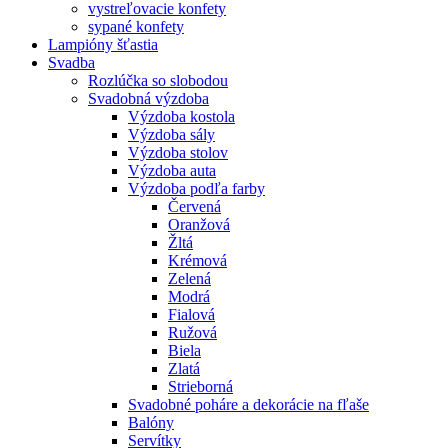
vystreľovacie konfety
sypané konfety
Lampióny šťastia
Svadba
Rozlúčka so slobodou
Svadobná výzdoba
Výzdoba kostola
Výzdoba sály
Výzdoba stolov
Výzdoba auta
Výzdoba podľa farby
Červená
Oranžová
Žltá
Krémová
Zelená
Modrá
Fialová
Ružová
Biela
Zlatá
Strieborná
Svadobné poháre a dekorácie na fľaše
Balóny
Servítky