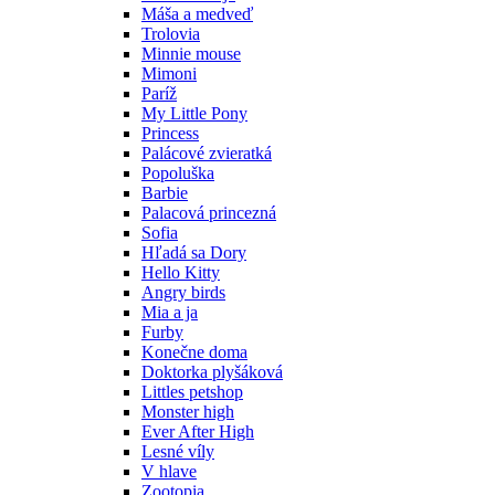
Máša a medveď
Trolovia
Minnie mouse
Mimoni
Paríž
My Little Pony
Princess
Palácové zvieratká
Popoluška
Barbie
Palacová princezná
Sofia
Hľadá sa Dory
Hello Kitty
Angry birds
Mia a ja
Furby
Konečne doma
Doktorka plyšáková
Littles petshop
Monster high
Ever After High
Lesné víly
V hlave
Zootopia