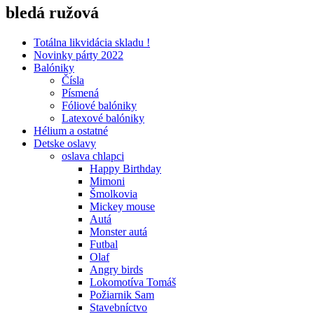
bledá ružová
Totálna likvidácia skladu !
Novinky párty 2022
Balóniky
Čísla
Písmená
Fóliové balóniky
Latexové balóniky
Hélium a ostatné
Detske oslavy
oslava chlapci
Happy Birthday
Mimoni
Šmolkovia
Mickey mouse
Autá
Monster autá
Futbal
Olaf
Angry birds
Lokomotíva Tomáš
Požiarnik Sam
Stavebníctvo