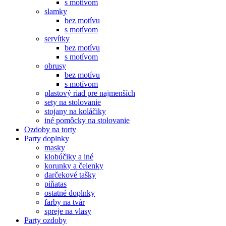
s motívom
slamky
bez motívu
s motívom
servítky
bez motívu
s motívom
obrusy
bez motívu
s motívom
plastový riad pre najmenších
sety na stolovanie
stojany na koláčiky
iné pomôcky na stolovanie
Ozdoby na torty
Party doplnky
masky
klobúčiky a iné
korunky a čelenky
darčekové tašky
piňatas
ostatné doplnky
farby na tvár
spreje na vlasy
Party ozdoby