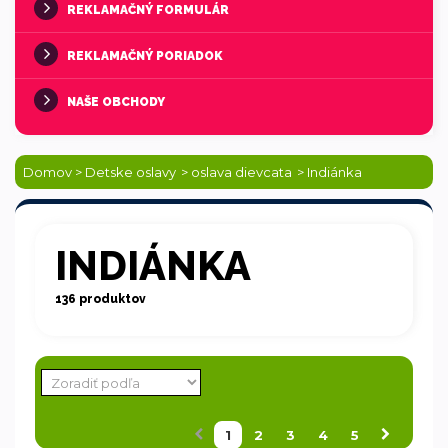
REKLAMAČNÝ FORMULÁR
REKLAMAČNÝ PORIADOK
NAŠE OBCHODY
Domov
>
Detske oslavy
>
oslava dievcata
>
Indiánka
INDIÁNKA
136 produktov
1
2
3
4
5