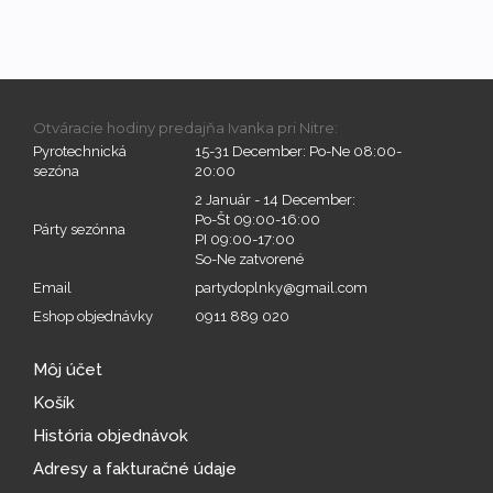
Otváracie hodiny predajňa Ivanka pri Nitre:
Pyrotechnická
15-31 December: Po-Ne 08:00-
sezóna
20:00
2 Január - 14 December:
Po-Št 09:00-16:00
Párty sezónna
PI 09:00-17:00
So-Ne zatvorené
Email
partydoplnky@gmail.com
Eshop objednávky
0911 889 020
Môj účet
Košík
História objednávok
Adresy a fakturačné údaje