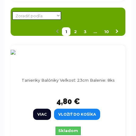
1
2
3
...
10
Papierové tanieriky balóny 23 cm, 8 ks
Tanieriky Balóniky Veľkosť: 23cm Balenie: 8ks
4,80 €
VIAC
VLOŽIŤ DO KOŠÍKA
Skladom