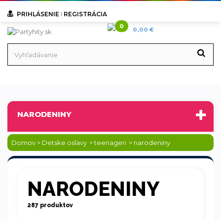
PRIHLÁSENIE
I
REGISTRÁCIA
0
0,00 €
NARODENINY
Domov
>
Detske oslavy
>
teenageri
>
narodeniny
NARODENINY
287 produktov