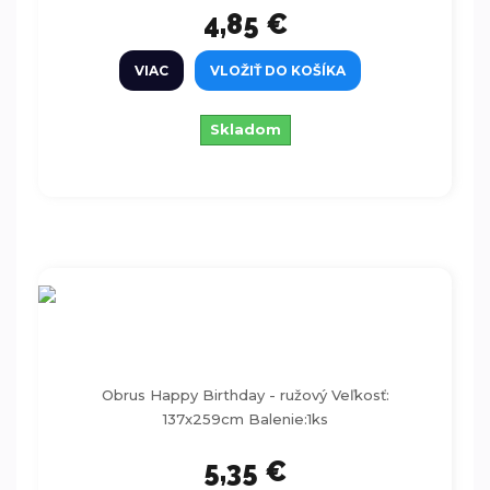
4,85 €
VIAC
VLOŽIŤ DO KOŠÍKA
Skladom
Obrus Happy Birthday - ružový 137x259cm
1ks
Obrus Happy Birthday - ružový Veľkosť:
137x259cm Balenie:1ks
5,35 €