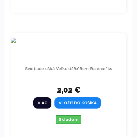
Svietiace ušká
Svietiace ušká Veľkosť:19x18cm Balenie:1ks
2,02 €
VIAC
VLOŽIŤ DO KOŠÍKA
Skladom