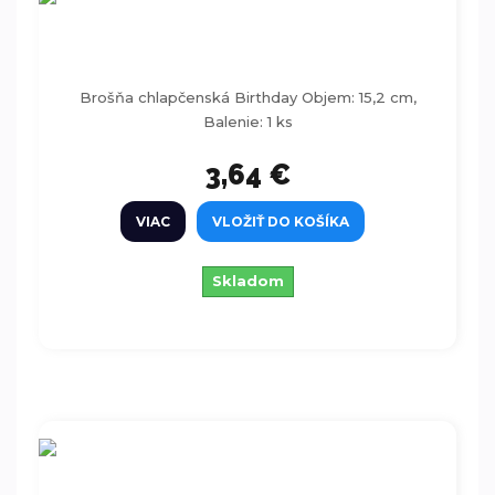
Brošňa chlapčenská Birthday 15,2 cm
Brošňa chlapčenská Birthday Objem: 15,2 cm,
Balenie: 1 ks
3,64 €
VIAC
VLOŽIŤ DO KOŠÍKA
Skladom
Rekvizity na fotenie - Gentleman 4ks