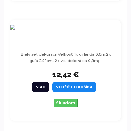
Biely set dekorácií 9ks
Biely set dekorácií Veľkosť: 1x girlanda 3,6m;2x
guľa 24,1cm; 2x vis. dekorácia 0,9m;...
12,42 €
VIAC
VLOŽIŤ DO KOŠÍKA
Skladom